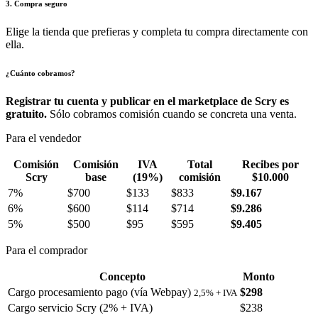
3. Compra seguro
Elige la tienda que prefieras y completa tu compra directamente con
ella.
¿Cuánto cobramos?
Registrar tu cuenta y publicar en el marketplace de Scry es
gratuito.
Sólo cobramos comisión cuando se concreta una venta.
Para el vendedor
Comisión
Comisión
IVA
Total
Recibes por
Scry
base
(19%)
comisión
$10.000
7%
$700
$133
$833
$9.167
6%
$600
$114
$714
$9.286
5%
$500
$95
$595
$9.405
Para el comprador
Concepto
Monto
Cargo procesamiento pago (vía Webpay)
$298
2,5% + IVA
Cargo servicio Scry (2% + IVA)
$238