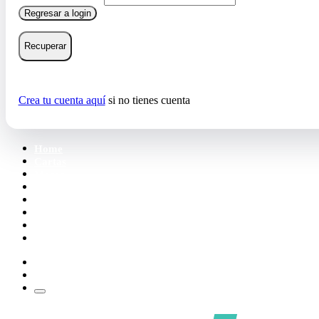
Regresar a login
Recuperar
Crea tu cuenta aquí
si no tienes cuenta
Home
Cartas
Mazos
Carpetas
Tiendas
Accesorios
Deck Builder
Wishlist
Crea tu cuenta
Iniciar sesión