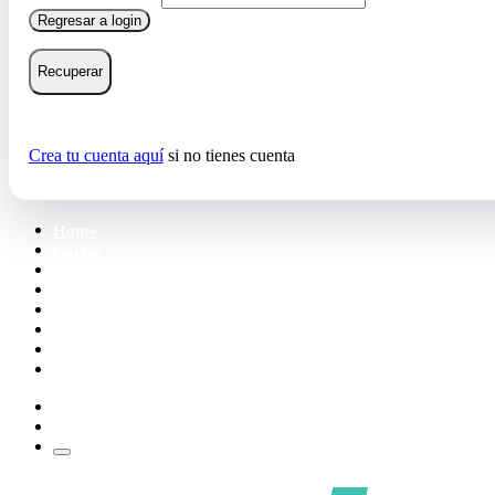
Regresar a login
Recuperar
Crea tu cuenta aquí
si no tienes cuenta
Home
Cartas
Mazos
Carpetas
Tiendas
Accesorios
Deck Builder
Wishlist
Crea tu cuenta
Iniciar sesión