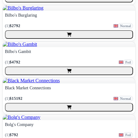
Bilbo's Burglaring
(
1
)
$2792
Normal
Bilbo's Gambit
(
1
)
$4792
Foil
Black Market Connections
(
1
)
$15192
Normal
Bolg's Company
(
1
)
$792
Foil