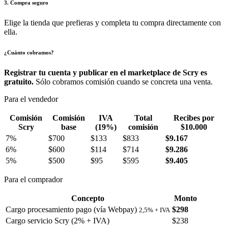
3. Compra seguro
Elige la tienda que prefieras y completa tu compra directamente con
ella.
¿Cuánto cobramos?
Registrar tu cuenta y publicar en el marketplace de Scry es
gratuito.
Sólo cobramos comisión cuando se concreta una venta.
Para el vendedor
Comisión
Comisión
IVA
Total
Recibes por
Scry
base
(19%)
comisión
$10.000
7%
$700
$133
$833
$9.167
6%
$600
$114
$714
$9.286
5%
$500
$95
$595
$9.405
Para el comprador
Concepto
Monto
Cargo procesamiento pago (vía Webpay)
$298
2,5% + IVA
Cargo servicio Scry (2% + IVA)
$238