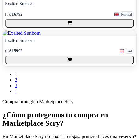
Exalted Sunborn
(
1
)
$16792
Normal
Exalted Sunborn
(
1
)
$15992
Foil
1
2
3
›
Compra protegida
Marketplace Scry
¿Cómo protegemos tu compra en
Marketplace Scry?
En Marketplace Scry no pagas a ciegas: primero haces una
reserva*