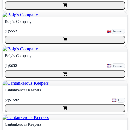
Bolg's Company
(
1
)
$552
Normal
Bolg's Company
(
1
)
$632
Normal
Cantankerous Keepers
(
2
)
$1592
Foil
Cantankerous Keepers