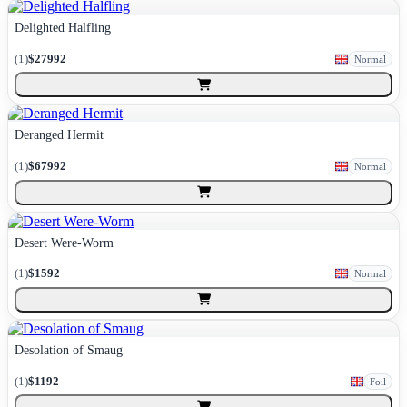
Delighted Halfling
(
1
)
$27992
Normal
Deranged Hermit
(
1
)
$67992
Normal
Desert Were-Worm
(
1
)
$1592
Normal
Desolation of Smaug
(
1
)
$1192
Foil