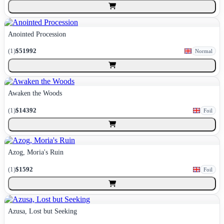
Anointed Procession
(
1
)
$51992
Normal
Awaken the Woods
(
1
)
$14392
Foil
Azog, Moria's Ruin
(
1
)
$1592
Foil
Azusa, Lost but Seeking