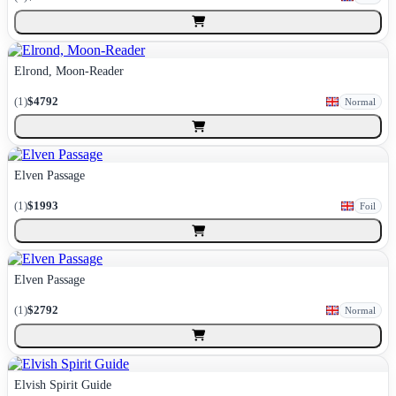
Elrond, Moon-Reader
(
1
)
$4792
Normal
Elven Passage
(
1
)
$1993
Foil
Elven Passage
(
1
)
$2792
Normal
Elvish Spirit Guide