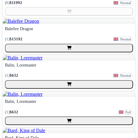
(
0
)
$11992
Normal
Balefire Dragon
(
1
)
$15192
Normal
Balin, Loremaster
(
1
)
$632
Normal
Balin, Loremaster
(
1
)
$632
Foil
Bard, King of Dale