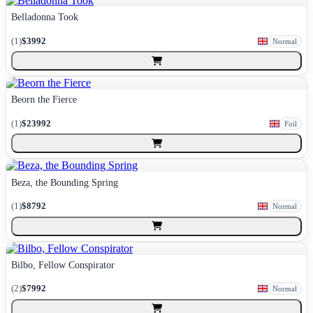
Belladonna Took
(
1
)
$3992
Normal
Beorn the Fierce
(
1
)
$23992
Foil
Beza, the Bounding Spring
(
1
)
$8792
Normal
Bilbo, Fellow Conspirator
(
2
)
$7992
Normal