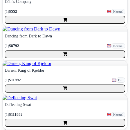
Dáin's Company
(
1
)
$552
Normal
Dancing from Dark to Dawn
(
1
)
$8792
Normal
Darien, King of Kjeldor
(
1
)
$11992
Foil
Deflecting Swat
(
1
)
$111992
Normal