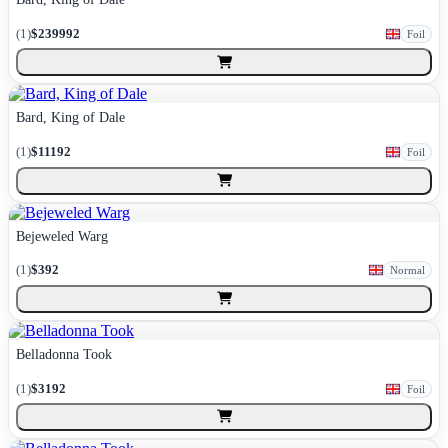
(
1
)
$239992
Foil
Bard, King of Dale
(
1
)
$11192
Foil
Bejeweled Warg
(
1
)
$392
Normal
Belladonna Took
(
1
)
$3192
Foil