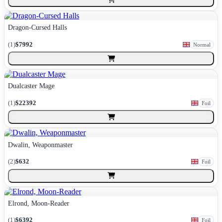
Dragon-Cursed Halls
(
1
)
$7992
Normal
Dualcaster Mage
(
1
)
$22392
Foil
Dwalin, Weaponmaster
(
2
)
$632
Foil
Elrond, Moon-Reader
(
1
)
$6392
Foil