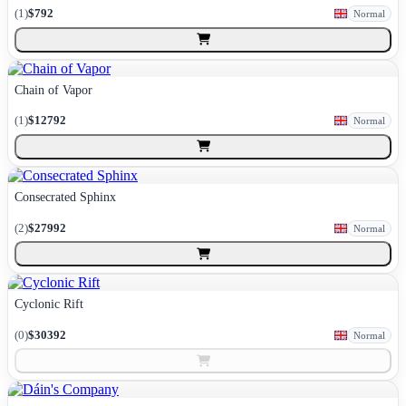
(
1
)
$792
Normal
Chain of Vapor
(
1
)
$12792
Normal
Consecrated Sphinx
(
2
)
$27992
Normal
Cyclonic Rift
(
0
)
$30392
Normal