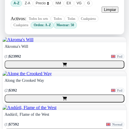
A-Z
Z-A
Precio
NM
EX
VG
G
Limpiar
Activos:
Todos los sets
Todos
Todas
Cualquiera
Cualquiera
Orden: A-Z
Mostrar: 50
Akroma's Will
(
1
)
$23992
Foil
Along the Crooked Way
(
2
)
$392
Foil
Andúril, Flame of the West
(
1
)
$7592
Normal