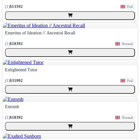
(
1
)
$13592
Foil
Emeritus of Ideation // Ancestral Recall
(
1
)
$10392
Normal
Enlightened Tutor
(
1
)
$31992
Foil
Entomb
(
1
)
$18392
Normal