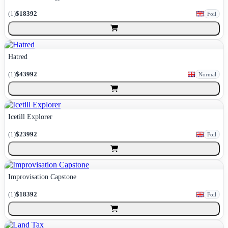
(
1
)
$18392
Foil
Hatred
(
1
)
$43992
Normal
Icetill Explorer
(
1
)
$23992
Foil
Improvisation Capstone
(
1
)
$18392
Foil