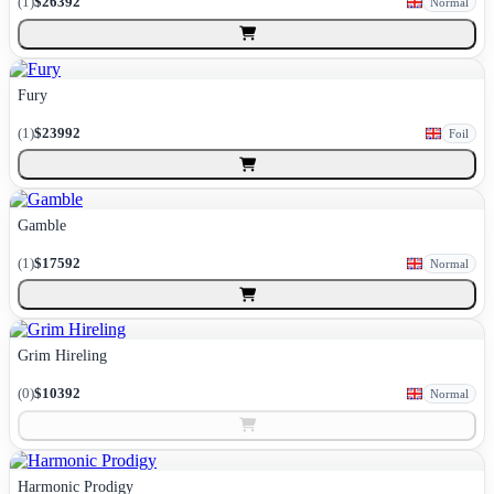
(
1
)
$26392
Normal
Fury
(
1
)
$23992
Foil
Gamble
(
1
)
$17592
Normal
Grim Hireling
(
0
)
$10392
Normal
Harmonic Prodigy