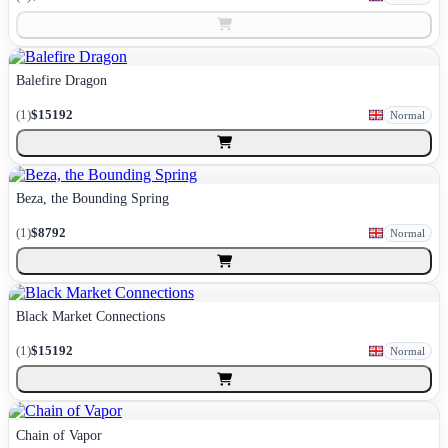
Balefire Dragon
(
1
)
$15192
Normal
Beza, the Bounding Spring
(
1
)
$8792
Normal
Black Market Connections
(
1
)
$15192
Normal
Chain of Vapor