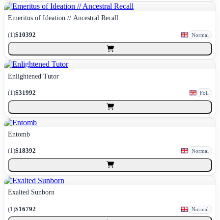
Emeritus of Ideation // Ancestral Recall
(
1
)
$10392
Normal
Enlightened Tutor
(
1
)
$31992
Foil
Entomb
(
1
)
$18392
Normal
Exalted Sunborn
(
1
)
$16792
Normal