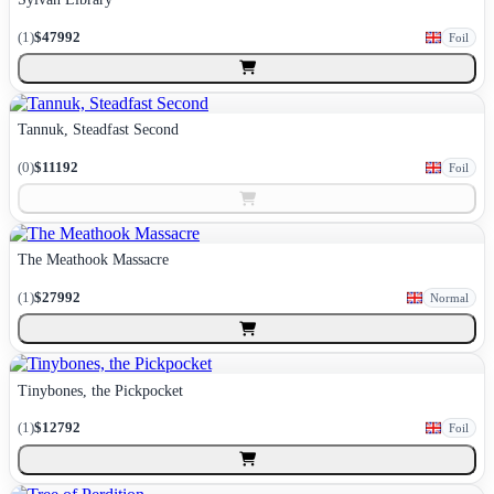
(
1
)
$47992
Foil
Tannuk, Steadfast Second
(
0
)
$11192
Foil
The Meathook Massacre
(
1
)
$27992
Normal
Tinybones, the Pickpocket
(
1
)
$12792
Foil