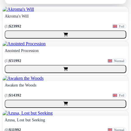
Akroma's Will
(
1
)
$23992
Foil
Anointed Procession
(
1
)
$51992
Normal
Awaken the Woods
(
1
)
$14392
Foil
Azusa, Lost but Seeking
(
0
)
$11992
Normal