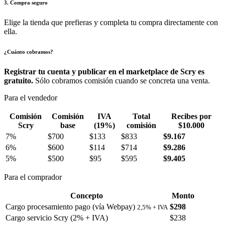
3. Compra seguro
Elige la tienda que prefieras y completa tu compra directamente con
ella.
¿Cuánto cobramos?
Registrar tu cuenta y publicar en el marketplace de Scry es
gratuito.
Sólo cobramos comisión cuando se concreta una venta.
Para el vendedor
Comisión
Comisión
IVA
Total
Recibes por
Scry
base
(19%)
comisión
$10.000
7%
$700
$133
$833
$9.167
6%
$600
$114
$714
$9.286
5%
$500
$95
$595
$9.405
Para el comprador
Concepto
Monto
Cargo procesamiento pago (vía Webpay)
$298
2,5% + IVA
Cargo servicio Scry (2% + IVA)
$238