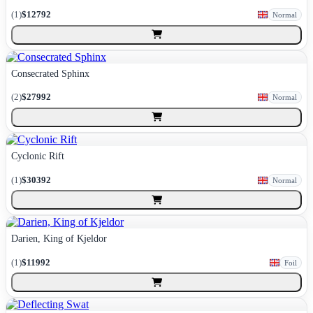
(
1
)
$12792
Normal
Consecrated Sphinx
(
2
)
$27992
Normal
Cyclonic Rift
(
1
)
$30392
Normal
Darien, King of Kjeldor
(
1
)
$11992
Foil