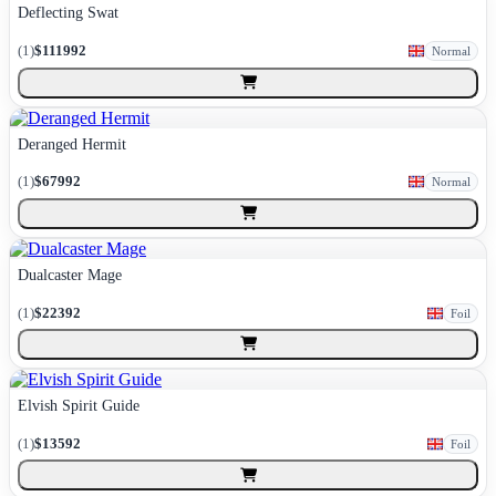
Deflecting Swat
(
1
)
$111992
Normal
Deranged Hermit
(
1
)
$67992
Normal
Dualcaster Mage
(
1
)
$22392
Foil
Elvish Spirit Guide
(
1
)
$13592
Foil