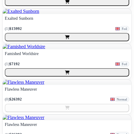
Exalted Sunborn
(
1
)
$15992
Foil
Famished Worldsire
(
1
)
$7192
Foil
Flawless Maneuver
(
0
)
$26392
Normal
Flawless Maneuver