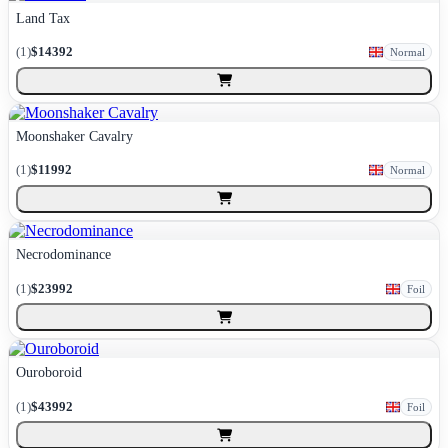
Land Tax
(
1
)
$14392
Normal
Moonshaker Cavalry
(
1
)
$11992
Normal
Necrodominance
(
1
)
$23992
Foil
Ouroboroid
(
1
)
$43992
Foil