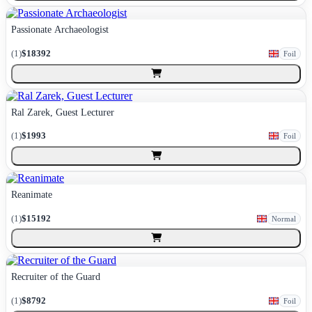
Passionate Archaeologist
(
1
)
$18392
Foil
Ral Zarek, Guest Lecturer
(
1
)
$1993
Foil
Reanimate
(
1
)
$15192
Normal
Recruiter of the Guard
(
1
)
$8792
Foil