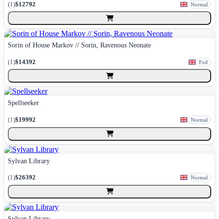
(
1
)
$12792
Normal
Sorin of House Markov // Sorin, Ravenous Neonate
(
1
)
$14392
Foil
Spellseeker
(
1
)
$19992
Normal
Sylvan Library
(
1
)
$26392
Normal
Sylvan Library