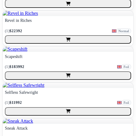
Revel in Riches
(
1
)
$22392
Normal
Scapeshift
(
1
)
$183992
Foil
Selfless Safewright
(
1
)
$11992
Foil
Sneak Attack