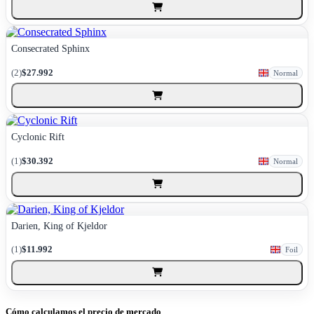
Consecrated Sphinx
(2)
$27.992
Normal
Cyclonic Rift
(1)
$30.392
Normal
Darien, King of Kjeldor
(1)
$11.992
Foil
Cómo calculamos el precio de mercado