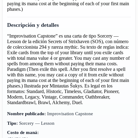
paying its mana cost at the beginning of each of your first main
phases.)
Descripción y detalles
“Improvisation Capstone” es una carta de tipo Sorcery —
Lesson de la edición Secrets of Strixhaven (SOS), con número
de coleccionista 294 y rareza mythic. Su texto de reglas indica:
Exile cards from the top of your library until you exile cards
with total mana value 4 or greater. You may cast any number of
spells from among them without paying their mana costs.
Paradigm (Then exile this spell. After you first resolve a spell
with this name, you may cast a copy of it from exile without
paying its mana cost at the beginning of each of your first main
phases.) Ilustrada por Mintautas Šukys. Es legal en los
formatos: Standard, Historic, Timeless, Gladiator, Pioneer,
Modern, Legacy, Vintage, Commander, Oathbreaker,
Standardbrawl, Brawl, Alchemy, Duel.
Nombre publicado:
Improvisation Capstone
Tipo:
Sorcery — Lesson
Costo de maná: