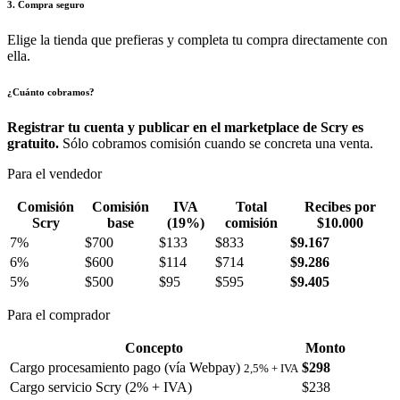
3. Compra seguro
Elige la tienda que prefieras y completa tu compra directamente con
ella.
¿Cuánto cobramos?
Registrar tu cuenta y publicar en el marketplace de Scry es
gratuito.
Sólo cobramos comisión cuando se concreta una venta.
Para el vendedor
Comisión
Comisión
IVA
Total
Recibes por
Scry
base
(19%)
comisión
$10.000
7%
$700
$133
$833
$9.167
6%
$600
$114
$714
$9.286
5%
$500
$95
$595
$9.405
Para el comprador
Concepto
Monto
Cargo procesamiento pago (vía Webpay)
$298
2,5% + IVA
Cargo servicio Scry (2% + IVA)
$238