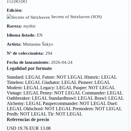
{5}{R}{R}
Edición:
Secrets of Strixhaven
(SOS)
Rareza:
mythic
Idioma listado:
EN
Artista:
Mintautas Šukys
N° de coleccionista:
294
Fecha de lanzamiento:
2026-04-24
Legalidad por formato
Standard: LEGAL
Future: NOT LEGAL
Historic: LEGAL
Timeless: LEGAL
Gladiator: LEGAL
Pioneer: LEGAL
Modern: LEGAL
Legacy: LEGAL
Pauper: NOT LEGAL
Vintage: LEGAL
Penny: NOT LEGAL
Commander: LEGAL
Oathbreaker: LEGAL
Standardbrawl: LEGAL
Brawl: LEGAL
Alchemy: LEGAL
Paupercommander: NOT LEGAL
Duel:
LEGAL
Oldschool: NOT LEGAL
Premodern: NOT LEGAL
Predh: NOT LEGAL
Tlr: NOT LEGAL
Referencias de precio
USD 19.76
EUR 13.08