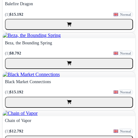
Balefire Dragon
(1)
$15.192
Normal
Beza, the Bounding Spring
(1)
$8.792
Normal
Black Market Connections
(1)
$15.192
Normal
Chain of Vapor
(1)
$12.792
Normal