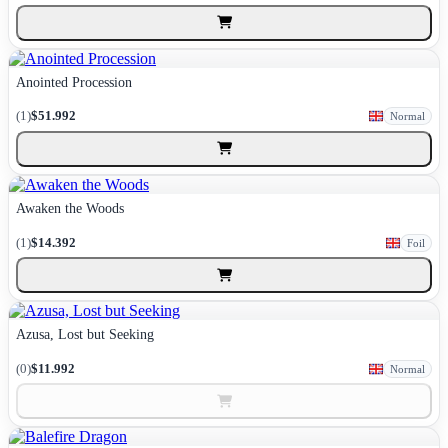
Anointed Procession
(1)
$51.992
Normal
Awaken the Woods
(1)
$14.392
Foil
Azusa, Lost but Seeking
(0)
$11.992
Normal