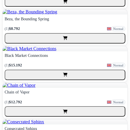
Beza, the Bounding Spring
(1)
$8.792
Normal
Black Market Connections
(1)
$15.192
Normal
Chain of Vapor
(1)
$12.792
Normal
Consecrated Sphinx