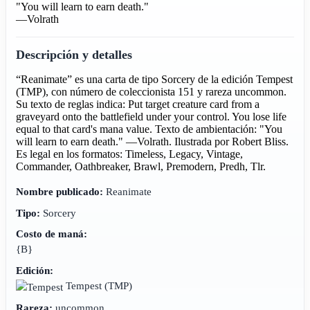
"You will learn to earn death."
—Volrath
Descripción y detalles
“Reanimate” es una carta de tipo Sorcery de la edición Tempest
(TMP), con número de coleccionista 151 y rareza uncommon.
Su texto de reglas indica: Put target creature card from a
graveyard onto the battlefield under your control. You lose life
equal to that card's mana value. Texto de ambientación: "You
will learn to earn death." —Volrath. Ilustrada por Robert Bliss.
Es legal en los formatos: Timeless, Legacy, Vintage,
Commander, Oathbreaker, Brawl, Premodern, Predh, Tlr.
Nombre publicado:
Reanimate
Tipo:
Sorcery
Costo de maná:
{B}
Edición:
Tempest
(TMP)
Rareza:
uncommon