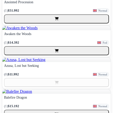
Anointed Procession
(1)
$51.992
Normal
Awaken the Woods
(1)
$14.392
Foil
Azusa, Lost but Seeking
(0)
$11.992
Normal
Balefire Dragon
(1)
$15.192
Normal