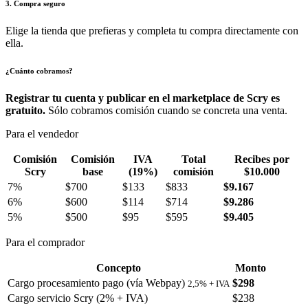
3. Compra seguro
Elige la tienda que prefieras y completa tu compra directamente con
ella.
¿Cuánto cobramos?
Registrar tu cuenta y publicar en el marketplace de Scry es
gratuito.
Sólo cobramos comisión cuando se concreta una venta.
Para el vendedor
Comisión
Comisión
IVA
Total
Recibes por
Scry
base
(19%)
comisión
$10.000
7%
$700
$133
$833
$9.167
6%
$600
$114
$714
$9.286
5%
$500
$95
$595
$9.405
Para el comprador
Concepto
Monto
Cargo procesamiento pago (vía Webpay)
$298
2,5% + IVA
Cargo servicio Scry (2% + IVA)
$238