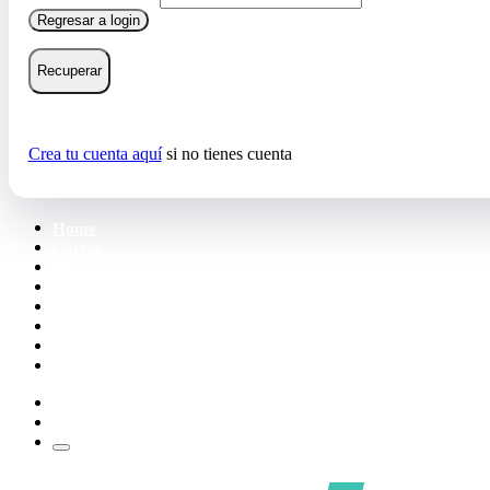
Regresar a login
Recuperar
Crea tu cuenta aquí
si no tienes cuenta
Home
Cartas
Mazos
Carpetas
Tiendas
Accesorios
Deck Builder
Wishlist
Crea tu cuenta
Iniciar sesión