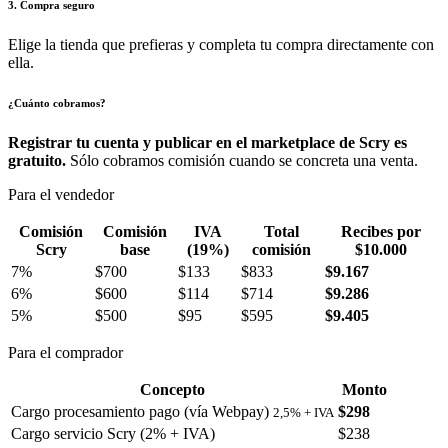
3. Compra seguro
Elige la tienda que prefieras y completa tu compra directamente con
ella.
¿Cuánto cobramos?
Registrar tu cuenta y publicar en el marketplace de Scry es
gratuito.
Sólo cobramos comisión cuando se concreta una venta.
Para el vendedor
Comisión
Comisión
IVA
Total
Recibes por
Scry
base
(19%)
comisión
$10.000
7%
$700
$133
$833
$9.167
6%
$600
$114
$714
$9.286
5%
$500
$95
$595
$9.405
Para el comprador
Concepto
Monto
Cargo procesamiento pago (vía Webpay)
$298
2,5% + IVA
Cargo servicio Scry (2% + IVA)
$238