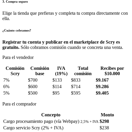
3. Compra seguro
Elige la tienda que prefieras y completa tu compra directamente con
ella.
¿Cuánto cobramos?
Registrar tu cuenta y publicar en el marketplace de Scry es
gratuito.
Sólo cobramos comisión cuando se concreta una venta.
Para el vendedor
Comisión
Comisión
IVA
Total
Recibes por
Scry
base
(19%)
comisión
$10.000
7%
$700
$133
$833
$9.167
6%
$600
$114
$714
$9.286
5%
$500
$95
$595
$9.405
Para el comprador
Concepto
Monto
Cargo procesamiento pago (vía Webpay)
$298
2,5% + IVA
Cargo servicio Scry (2% + IVA)
$238