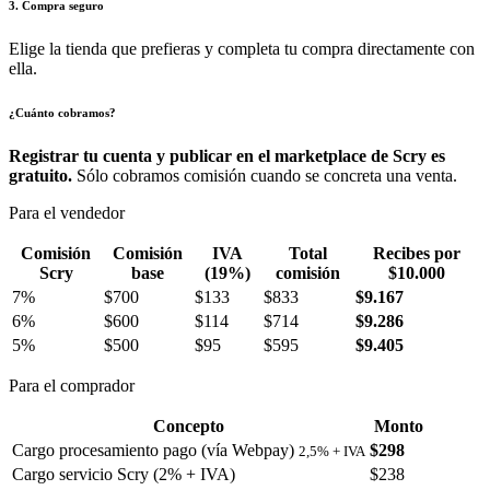
3. Compra seguro
Elige la tienda que prefieras y completa tu compra directamente con
ella.
¿Cuánto cobramos?
Registrar tu cuenta y publicar en el marketplace de Scry es
gratuito.
Sólo cobramos comisión cuando se concreta una venta.
Para el vendedor
Comisión
Comisión
IVA
Total
Recibes por
Scry
base
(19%)
comisión
$10.000
7%
$700
$133
$833
$9.167
6%
$600
$114
$714
$9.286
5%
$500
$95
$595
$9.405
Para el comprador
Concepto
Monto
Cargo procesamiento pago (vía Webpay)
$298
2,5% + IVA
Cargo servicio Scry (2% + IVA)
$238