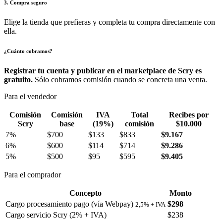
3. Compra seguro
Elige la tienda que prefieras y completa tu compra directamente con
ella.
¿Cuánto cobramos?
Registrar tu cuenta y publicar en el marketplace de Scry es
gratuito.
Sólo cobramos comisión cuando se concreta una venta.
Para el vendedor
Comisión
Comisión
IVA
Total
Recibes por
Scry
base
(19%)
comisión
$10.000
7%
$700
$133
$833
$9.167
6%
$600
$114
$714
$9.286
5%
$500
$95
$595
$9.405
Para el comprador
Concepto
Monto
Cargo procesamiento pago (vía Webpay)
$298
2,5% + IVA
Cargo servicio Scry (2% + IVA)
$238