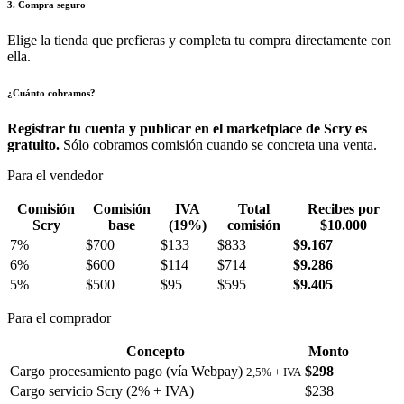
3. Compra seguro
Elige la tienda que prefieras y completa tu compra directamente con
ella.
¿Cuánto cobramos?
Registrar tu cuenta y publicar en el marketplace de Scry es
gratuito.
Sólo cobramos comisión cuando se concreta una venta.
Para el vendedor
Comisión
Comisión
IVA
Total
Recibes por
Scry
base
(19%)
comisión
$10.000
7%
$700
$133
$833
$9.167
6%
$600
$114
$714
$9.286
5%
$500
$95
$595
$9.405
Para el comprador
Concepto
Monto
Cargo procesamiento pago (vía Webpay)
$298
2,5% + IVA
Cargo servicio Scry (2% + IVA)
$238