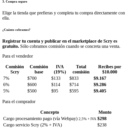
3. Compra seguro
Elige la tienda que prefieras y completa tu compra directamente con
ella.
¿Cuánto cobramos?
Registrar tu cuenta y publicar en el marketplace de Scry es
gratuito.
Sólo cobramos comisión cuando se concreta una venta.
Para el vendedor
Comisión
Comisión
IVA
Total
Recibes por
Scry
base
(19%)
comisión
$10.000
7%
$700
$133
$833
$9.167
6%
$600
$114
$714
$9.286
5%
$500
$95
$595
$9.405
Para el comprador
Concepto
Monto
Cargo procesamiento pago (vía Webpay)
$298
2,5% + IVA
Cargo servicio Scry (2% + IVA)
$238