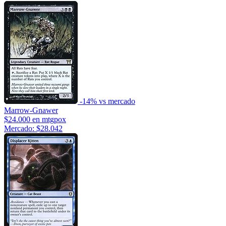
-14% vs mercado
Marrow-Gnawer
$24.000
en mtgpox
Mercado: $28.042