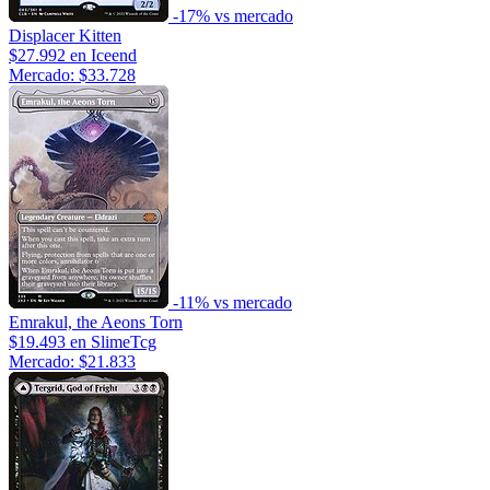
-17% vs mercado
Displacer Kitten
$27.992
en Iceend
Mercado: $33.728
-11% vs mercado
Emrakul, the Aeons Torn
$19.493
en SlimeTcg
Mercado: $21.833