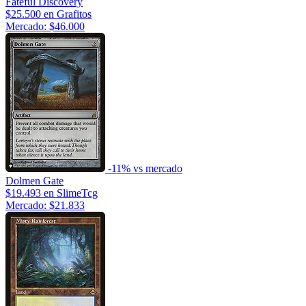
Fateful Discovery
$25.500
en Grafitos
Mercado: $46.000
-11% vs mercado
Dolmen Gate
$19.493
en SlimeTcg
Mercado: $21.833