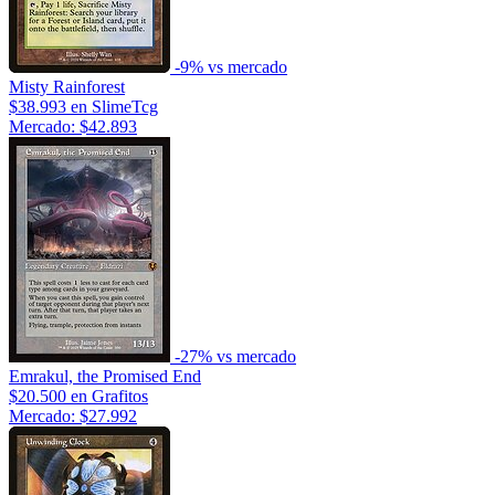
-9% vs mercado
Misty Rainforest
$38.993
en SlimeTcg
Mercado: $42.893
-27% vs mercado
Emrakul, the Promised End
$20.500
en Grafitos
Mercado: $27.992