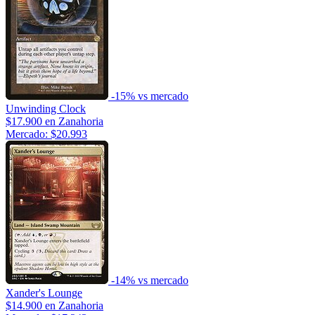
-15% vs mercado
Unwinding Clock
$17.900
en Zanahoria
Mercado: $20.993
-14% vs mercado
Xander's Lounge
$14.900
en Zanahoria