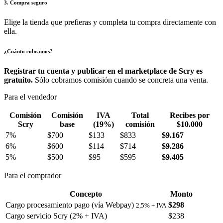
3. Compra seguro
Elige la tienda que prefieras y completa tu compra directamente con
ella.
¿Cuánto cobramos?
Registrar tu cuenta y publicar en el marketplace de Scry es
gratuito.
Sólo cobramos comisión cuando se concreta una venta.
Para el vendedor
Comisión
Comisión
IVA
Total
Recibes por
Scry
base
(19%)
comisión
$10.000
7%
$700
$133
$833
$9.167
6%
$600
$114
$714
$9.286
5%
$500
$95
$595
$9.405
Para el comprador
Concepto
Monto
Cargo procesamiento pago (vía Webpay)
$298
2,5% + IVA
Cargo servicio Scry (2% + IVA)
$238