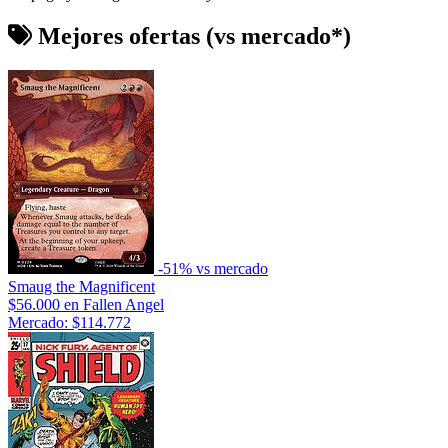
Mejores ofertas
(vs mercado*)
-51% vs mercado
Smaug the Magnificent
$56.000
en Fallen Angel
Mercado: $114.772