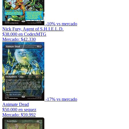
-10% vs mercado
Nick Fury, Agent of S.H.I.E.L.D.
$38.000
en CodexMTG
Mercado: $42.330
-17% vs mercado
Animate Dead
$50.000
en sequez
Mercado: $59.992