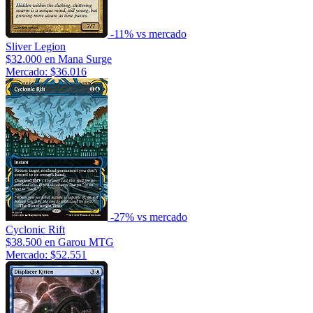
-11% vs mercado
Sliver Legion
$32.000
en Mana Surge
Mercado: $36.016
-27% vs mercado
Cyclonic Rift
$38.500
en Garou MTG
Mercado: $52.551