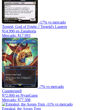
-17% vs mercado
Tergrid, God of Fright // Tergrid's Lantern
$14.990
en Zanahoria
Mercado: $17.993
-7% vs mercado
Counterspell
$72.000
en NyanGang
Mercado: $77.508
-11% vs mercado
Emrakul, the Aeons Torn