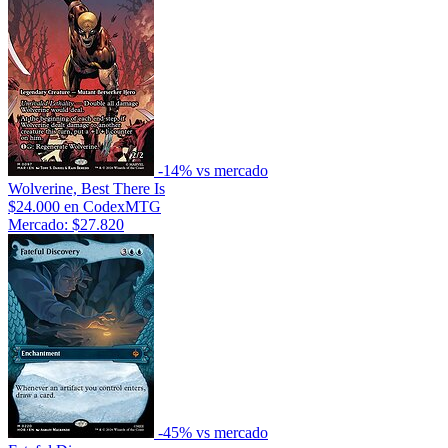
-14% vs mercado
Wolverine, Best There Is
$24.000
en CodexMTG
Mercado: $27.820
-45% vs mercado