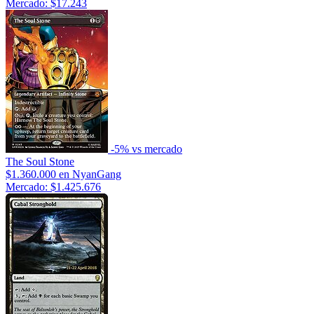
Mercado: $17.243
-5% vs mercado
The Soul Stone
$1.360.000
en NyanGang
Mercado: $1.425.676