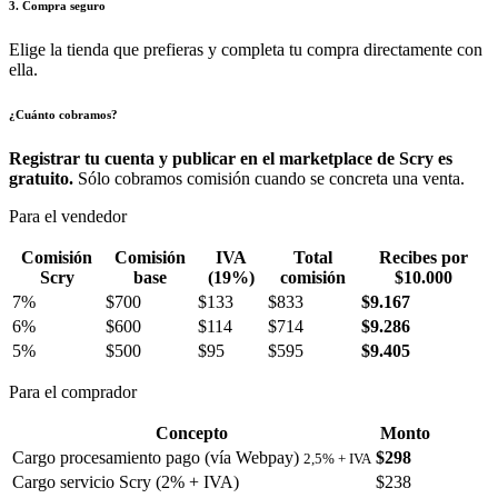
3. Compra seguro
Elige la tienda que prefieras y completa tu compra directamente con
ella.
¿Cuánto cobramos?
Registrar tu cuenta y publicar en el marketplace de Scry es
gratuito.
Sólo cobramos comisión cuando se concreta una venta.
Para el vendedor
Comisión
Comisión
IVA
Total
Recibes por
Scry
base
(19%)
comisión
$10.000
7%
$700
$133
$833
$9.167
6%
$600
$114
$714
$9.286
5%
$500
$95
$595
$9.405
Para el comprador
Concepto
Monto
Cargo procesamiento pago (vía Webpay)
$298
2,5% + IVA
Cargo servicio Scry (2% + IVA)
$238