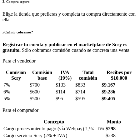
3. Compra seguro
Elige la tienda que prefieras y completa tu compra directamente con
ella.
¿Cuánto cobramos?
Registrar tu cuenta y publicar en el marketplace de Scry es
gratuito.
Sólo cobramos comisión cuando se concreta una venta.
Para el vendedor
Comisión
Comisión
IVA
Total
Recibes por
Scry
base
(19%)
comisión
$10.000
7%
$700
$133
$833
$9.167
6%
$600
$114
$714
$9.286
5%
$500
$95
$595
$9.405
Para el comprador
Concepto
Monto
Cargo procesamiento pago (vía Webpay)
$298
2,5% + IVA
Cargo servicio Scry (2% + IVA)
$238