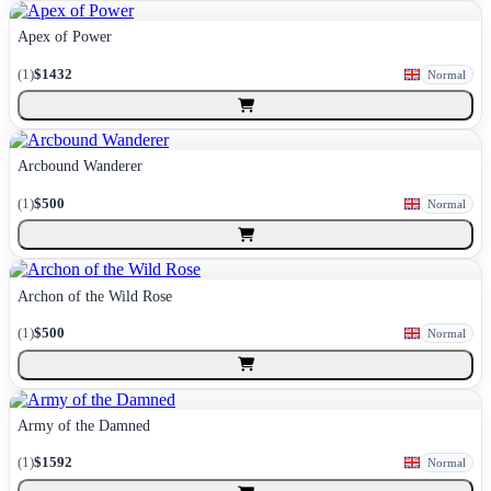
Apex of Power
(
1
)
$1432
Normal
Arcbound Wanderer
(
1
)
$500
Normal
Archon of the Wild Rose
(
1
)
$500
Normal
Army of the Damned
(
1
)
$1592
Normal