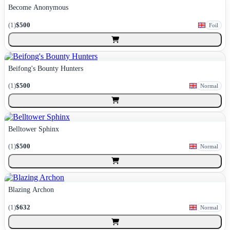
Become Anonymous
(
1
)
$500
Foil
Beifong's Bounty Hunters
(
1
)
$500
Normal
Belltower Sphinx
(
1
)
$500
Normal
Blazing Archon
(
1
)
$632
Normal