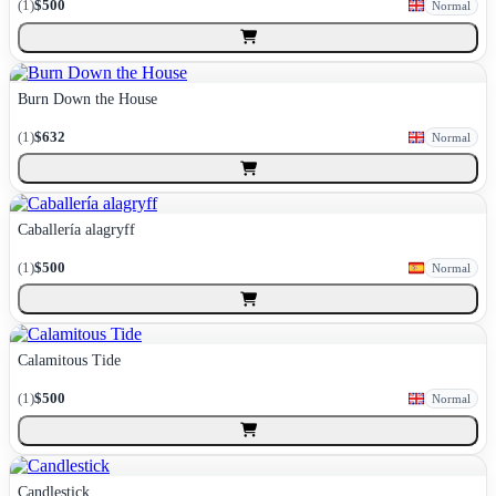
(
1
)
$500
Normal
Burn Down the House
(
1
)
$632
Normal
Caballería alagryff
(
1
)
$500
Normal
Calamitous Tide
(
1
)
$500
Normal
Candlestick