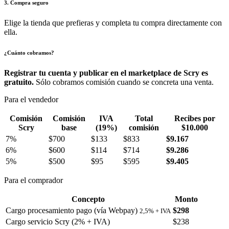
3. Compra seguro
Elige la tienda que prefieras y completa tu compra directamente con
ella.
¿Cuánto cobramos?
Registrar tu cuenta y publicar en el marketplace de Scry es
gratuito.
Sólo cobramos comisión cuando se concreta una venta.
Para el vendedor
Comisión
Comisión
IVA
Total
Recibes por
Scry
base
(19%)
comisión
$10.000
7%
$700
$133
$833
$9.167
6%
$600
$114
$714
$9.286
5%
$500
$95
$595
$9.405
Para el comprador
Concepto
Monto
Cargo procesamiento pago (vía Webpay)
$298
2,5% + IVA
Cargo servicio Scry (2% + IVA)
$238