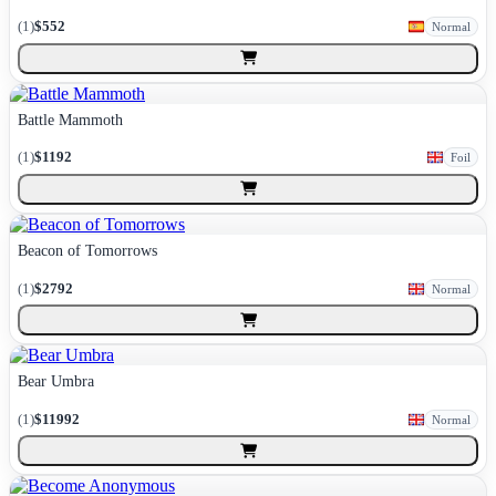
(
1
)
$552
Normal
Battle Mammoth
(
1
)
$1192
Foil
Beacon of Tomorrows
(
1
)
$2792
Normal
Bear Umbra
(
1
)
$11992
Normal