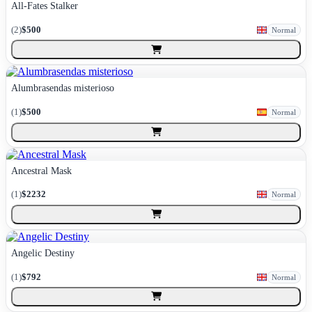
All-Fates Stalker
(
2
)
$500
Normal
Alumbrasendas misterioso
(
1
)
$500
Normal
Ancestral Mask
(
1
)
$2232
Normal
Angelic Destiny
(
1
)
$792
Normal