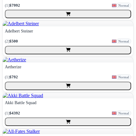
(
1
)
$7992
Normal
Adelbert Steiner
(
2
)
$500
Normal
Aetherize
(
1
)
$792
Normal
Akki Battle Squad
(
1
)
$4392
Normal