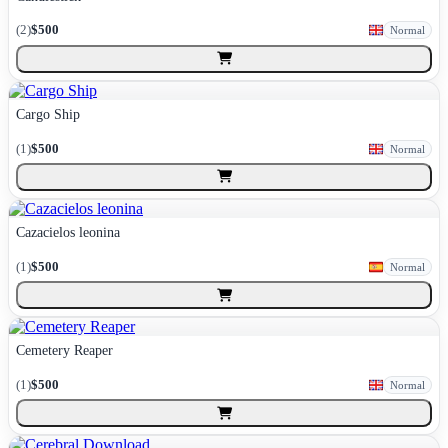
(
2
)
$500
Normal
Cargo Ship
(
1
)
$500
Normal
Cazacielos leonina
(
1
)
$500
Normal
Cemetery Reaper
(
1
)
$500
Normal