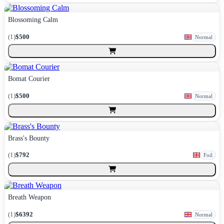
Blossoming Calm
(
1
)
$500
Normal
Bomat Courier
(
1
)
$500
Normal
Brass's Bounty
(
1
)
$792
Foil
Breath Weapon
(
1
)
$6392
Normal