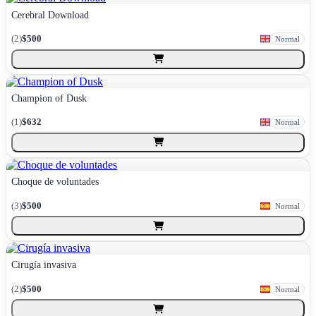
Cerebral Download
(
2
)
$500
Normal
Champion of Dusk
(
1
)
$632
Normal
Choque de voluntades
(
3
)
$500
Normal
Cirugía invasiva
(
2
)
$500
Normal