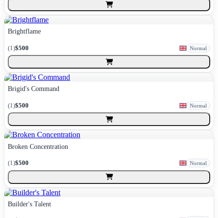
Brightflame
(
1
)
$500
Normal
Brigid's Command
(
1
)
$500
Normal
Broken Concentration
(
1
)
$500
Normal
Builder's Talent