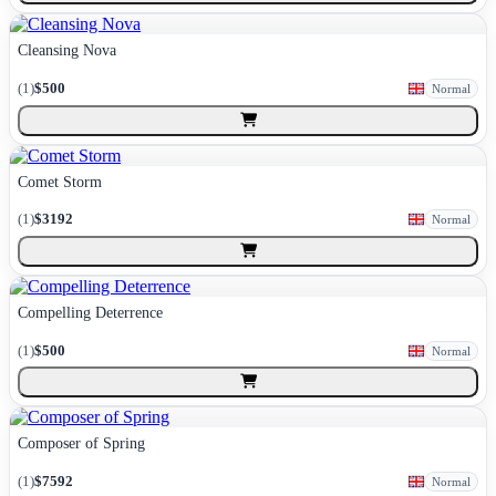
Cleansing Nova
(
1
)
$500
Normal
Comet Storm
(
1
)
$3192
Normal
Compelling Deterrence
(
1
)
$500
Normal
Composer of Spring
(
1
)
$7592
Normal