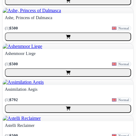
Ashe, Princess of Dalmasca
(
1
)
$500
Normal
Ashenmoor Liege
(
1
)
$500
Normal
Assimilation Aegis
(
1
)
$792
Normal
Astelli Reclaimer
(
1
)
$500
Normal