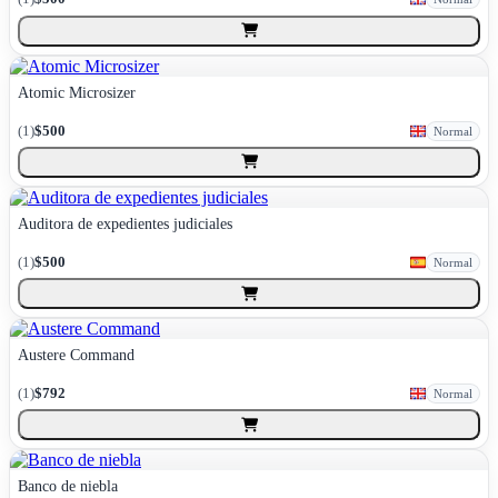
Atomic Microsizer
(
1
)
$500
Normal
Auditora de expedientes judiciales
(
1
)
$500
Normal
Austere Command
(
1
)
$792
Normal
Banco de niebla