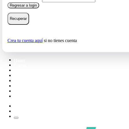
Regresar a login
Recuperar
Crea tu cuenta aquí
si no tienes cuenta
Home
Cartas
Mazos
Carpetas
Tiendas
Accesorios
Deck Builder
Wishlist
Crea tu cuenta
Iniciar sesión