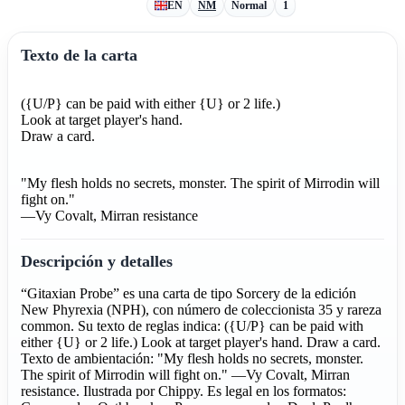
EN
NM
Normal
1
Texto de la carta
({U/P} can be paid with either {U} or 2 life.)
Look at target player's hand.
Draw a card.
"My flesh holds no secrets, monster. The spirit of Mirrodin will
fight on."
—Vy Covalt, Mirran resistance
Descripción y detalles
“Gitaxian Probe” es una carta de tipo Sorcery de la edición
New Phyrexia (NPH), con número de coleccionista 35 y rareza
common. Su texto de reglas indica: ({U/P} can be paid with
either {U} or 2 life.) Look at target player's hand. Draw a card.
Texto de ambientación: "My flesh holds no secrets, monster.
The spirit of Mirrodin will fight on." —Vy Covalt, Mirran
resistance. Ilustrada por Chippy. Es legal en los formatos: