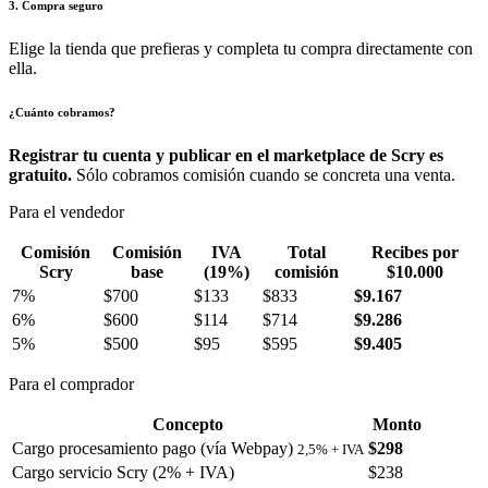
3. Compra seguro
Elige la tienda que prefieras y completa tu compra directamente con
ella.
¿Cuánto cobramos?
Registrar tu cuenta y publicar en el marketplace de Scry es
gratuito.
Sólo cobramos comisión cuando se concreta una venta.
Para el vendedor
Comisión
Comisión
IVA
Total
Recibes por
Scry
base
(19%)
comisión
$10.000
7%
$700
$133
$833
$9.167
6%
$600
$114
$714
$9.286
5%
$500
$95
$595
$9.405
Para el comprador
Concepto
Monto
Cargo procesamiento pago (vía Webpay)
$298
2,5% + IVA
Cargo servicio Scry (2% + IVA)
$238