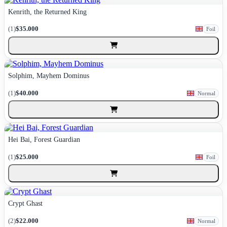
Kenrith, the Returned King
(1)
$35.000
Foil
Solphim, Mayhem Dominus
(1)
$40.000
Normal
Hei Bai, Forest Guardian
(1)
$25.000
Foil
Crypt Ghast
(2)
$22.000
Normal