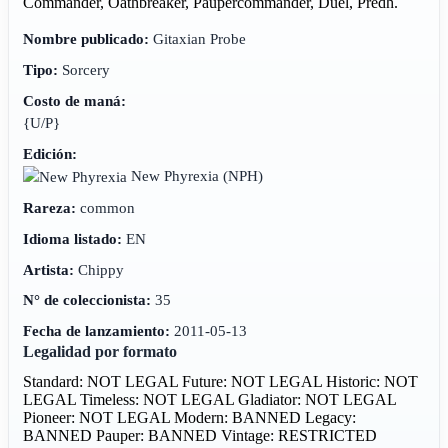
Commander, Oathbreaker, Paupercommander, Duel, Predh.
Nombre publicado:
Gitaxian Probe
Tipo:
Sorcery
Costo de maná:
{U/P}
Edición:
New Phyrexia
(NPH)
Rareza:
common
Idioma listado:
EN
Artista:
Chippy
N° de coleccionista:
35
Fecha de lanzamiento:
2011-05-13
Legalidad por formato
Standard: NOT LEGAL
Future: NOT LEGAL
Historic: NOT
LEGAL
Timeless: NOT LEGAL
Gladiator: NOT LEGAL
Pioneer: NOT LEGAL
Modern: BANNED
Legacy:
BANNED
Pauper: BANNED
Vintage: RESTRICTED