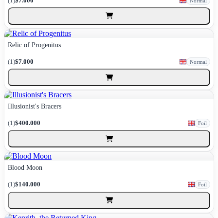
(1)
$7.000
Normal
Relic of Progenitus
(1)
$7.000
Normal
Illusionist's Bracers
(1)
$400.000
Foil
Blood Moon
(1)
$140.000
Foil