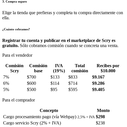
3. Compra seguro
Elige la tienda que prefieras y completa tu compra directamente con
ella.
¿Cuánto cobramos?
Registrar tu cuenta y publicar en el marketplace de Scry es
gratuito.
Sólo cobramos comisión cuando se concreta una venta.
Para el vendedor
Comisión
Comisión
IVA
Total
Recibes por
Scry
base
(19%)
comisión
$10.000
7%
$700
$133
$833
$9.167
6%
$600
$114
$714
$9.286
5%
$500
$95
$595
$9.405
Para el comprador
Concepto
Monto
Cargo procesamiento pago (vía Webpay)
$298
2,5% + IVA
Cargo servicio Scry (2% + IVA)
$238