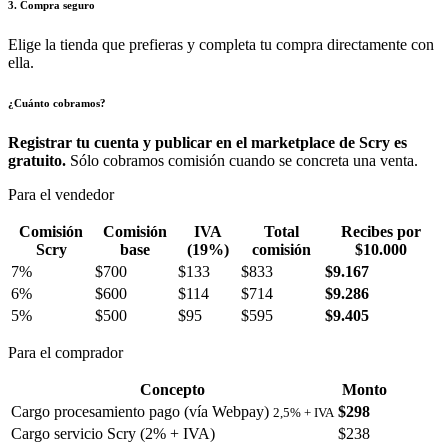
3. Compra seguro
Elige la tienda que prefieras y completa tu compra directamente con
ella.
¿Cuánto cobramos?
Registrar tu cuenta y publicar en el marketplace de Scry es
gratuito.
Sólo cobramos comisión cuando se concreta una venta.
Para el vendedor
Comisión
Comisión
IVA
Total
Recibes por
Scry
base
(19%)
comisión
$10.000
7%
$700
$133
$833
$9.167
6%
$600
$114
$714
$9.286
5%
$500
$95
$595
$9.405
Para el comprador
Concepto
Monto
Cargo procesamiento pago (vía Webpay)
$298
2,5% + IVA
Cargo servicio Scry (2% + IVA)
$238