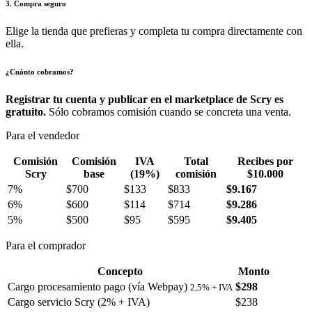
3. Compra seguro
Elige la tienda que prefieras y completa tu compra directamente con
ella.
¿Cuánto cobramos?
Registrar tu cuenta y publicar en el marketplace de Scry es
gratuito.
Sólo cobramos comisión cuando se concreta una venta.
Para el vendedor
Comisión
Comisión
IVA
Total
Recibes por
Scry
base
(19%)
comisión
$10.000
7%
$700
$133
$833
$9.167
6%
$600
$114
$714
$9.286
5%
$500
$95
$595
$9.405
Para el comprador
Concepto
Monto
Cargo procesamiento pago (vía Webpay)
$298
2,5% + IVA
Cargo servicio Scry (2% + IVA)
$238