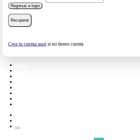
Regresar a login
Recuperar
Crea tu cuenta aquí
si no tienes cuenta
Home
Cartas
Mazos
Carpetas
Tiendas
Accesorios
Deck Builder
Wishlist
Crea tu cuenta
Iniciar sesión