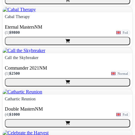
Cabal Therapy
Eternal Masters
NM
(
1
)
$9800
Foil
Call the Skybreaker
Commander 2021
NM
(
1
)
$2500
Normal
Cathartic Reunion
Double Masters
NM
(
4
)
$1000
Foil