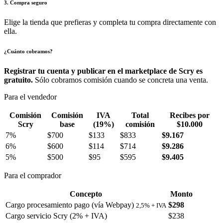
3. Compra seguro
Elige la tienda que prefieras y completa tu compra directamente con
ella.
¿Cuánto cobramos?
Registrar tu cuenta y publicar en el marketplace de Scry es
gratuito.
Sólo cobramos comisión cuando se concreta una venta.
Para el vendedor
Comisión
Comisión
IVA
Total
Recibes por
Scry
base
(19%)
comisión
$10.000
7%
$700
$133
$833
$9.167
6%
$600
$114
$714
$9.286
5%
$500
$95
$595
$9.405
Para el comprador
Concepto
Monto
Cargo procesamiento pago (vía Webpay)
$298
2,5% + IVA
Cargo servicio Scry (2% + IVA)
$238