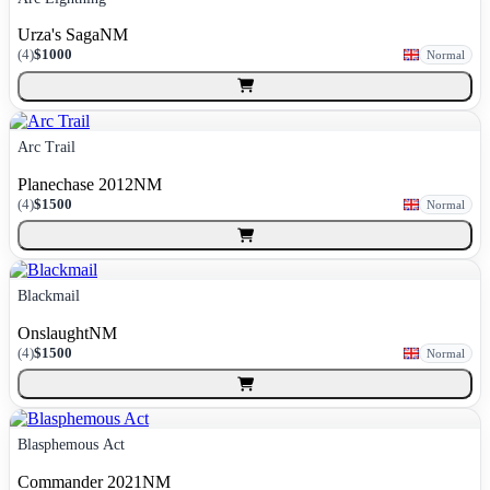
Urza's Saga
NM
(
4
)
$1000
Normal
Arc Trail
Planechase 2012
NM
(
4
)
$1500
Normal
Blackmail
Onslaught
NM
(
4
)
$1500
Normal
Blasphemous Act
Commander 2021
NM