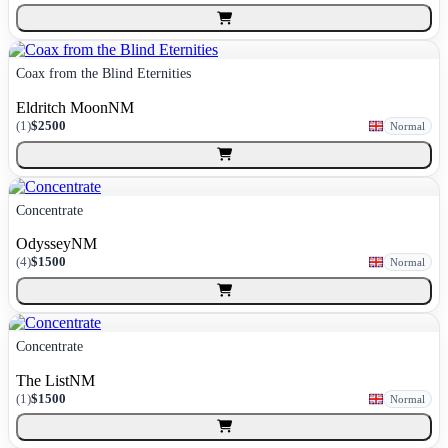
Coax from the Blind Eternities
Eldritch Moon
NM
(
1
)
$2500
Normal
Concentrate
Odyssey
NM
(
4
)
$1500
Normal
Concentrate
The List
NM
(
1
)
$1500
Normal