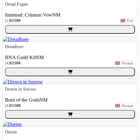
Dread Fugue
Innistrad: Crimson Vow
NM
(
1
)
$1500
Foil
Dreadbore
RNA Guild Kit
NM
(
4
)
$2500
Normal
Drown in Sorrow
Born of the Gods
NM
(
4
)
$1500
Normal
Duress