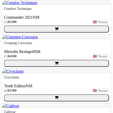
Creative Technique
Commander 2021
NM
(
1
)
$2500
Normal
Creeping Corrosion
Mirrodin Besieged
NM
(
1
)
$4500
Normal
Cryoclasm
Tenth Edition
NM
(
4
)
$1500
Normal
Cultivar