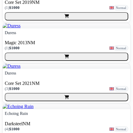
Core Set 2019
NM
(
1
)
$1000
Normal
Duress
Magic 2013
NM
(
1
)
$1000
Normal
Duress
Core Set 2021
NM
(
3
)
$1000
Normal
Echoing Ruin
Darksteel
NM
(
4
)
$1000
Normal