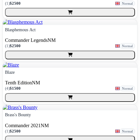
(
1
)
$2500
Normal
Blasphemous Act
Commander Legends
NM
(
1
)
$2500
Normal
Blaze
Tenth Edition
NM
(
4
)
$1500
Normal
Brass's Bounty
Commander 2021
NM
(
1
)
$2500
Normal