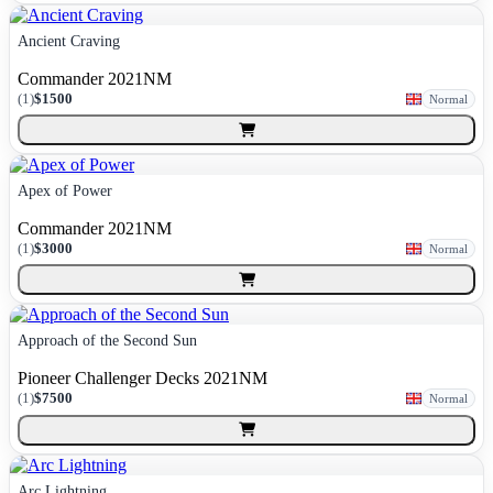
Ancient Craving
Commander 2021
NM
(
1
)
$1500
Normal
Apex of Power
Commander 2021
NM
(
1
)
$3000
Normal
Approach of the Second Sun
Pioneer Challenger Decks 2021
NM
(
1
)
$7500
Normal
Arc Lightning