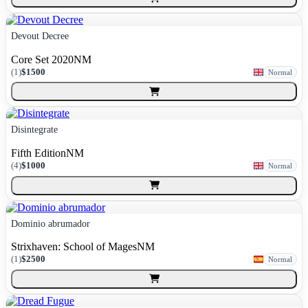
Devout Decree
Core Set 2020
NM
(
1
)
$1500
Normal
Disintegrate
Fifth Edition
NM
(
4
)
$1000
Normal
Dominio abrumador
Strixhaven: School of Mages
NM
(
1
)
$2500
Normal