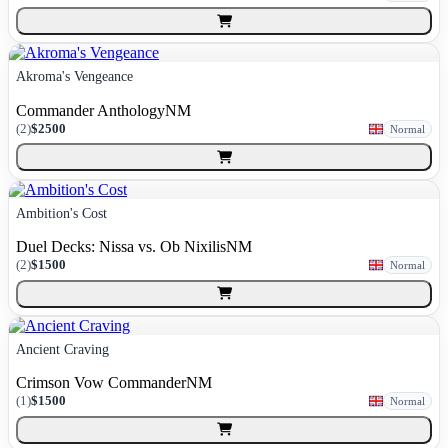
Akroma's Vengeance
Commander Anthology
NM
(
2
)
$2500
Normal
Ambition's Cost
Duel Decks: Nissa vs. Ob Nixilis
NM
(
2
)
$1500
Normal
Ancient Craving
Crimson Vow Commander
NM
(
1
)
$1500
Normal