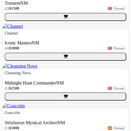
Torment
NM
(
2
)
$1500
Normal
Channel
Iconic Masters
NM
(
4
)
$3000
Normal
Cleansing Nova
Midnight Hunt Commander
NM
(
1
)
$2500
Normal
Coacción
Strixhaven Mystical Archive
NM
(
1
)
$1000
Normal