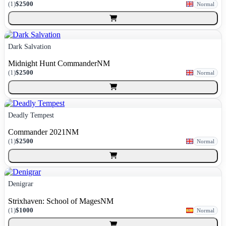
(
1
)
$2500
Normal
Dark Salvation
Midnight Hunt Commander
NM
(
1
)
$2500
Normal
Deadly Tempest
Commander 2021
NM
(
1
)
$2500
Normal
Denigrar
Strixhaven: School of Mages
NM
(
1
)
$1000
Normal