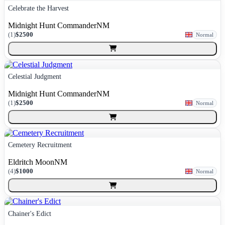
Celebrate the Harvest
Midnight Hunt Commander
NM
(
1
)
$2500
Normal
Celestial Judgment
Midnight Hunt Commander
NM
(
1
)
$2500
Normal
Cemetery Recruitment
Eldritch Moon
NM
(
4
)
$1000
Normal
Chainer's Edict