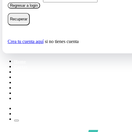
Regresar a login
Recuperar
Crea tu cuenta aquí
si no tienes cuenta
Home
Cartas
Mazos
Carpetas
Tiendas
Accesorios
Deck Builder
Wishlist
Crea tu cuenta
Iniciar sesión