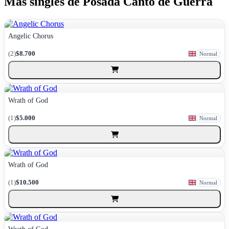
Más singles de Posada Canto de Guerra
Angelic Chorus
(2)
$8.700
Normal
Wrath of God
(1)
$5.000
Normal
Wrath of God
(1)
$10.500
Normal