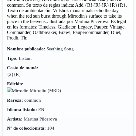
common. Su texto de reglas indica: Add {R}{R}{R}{R}{R}.
Texto de ambientación: Vulshok mana rituals echo the day
when the red sun burst through Mirrodin's surface to take its
place in the heavens.. Ilustrada por Martina Pilcerova. Es legal
en los formatos: Timeless, Gladiator, Legacy, Pauper, Vintage,
Commander, Oathbreaker, Brawl, Paupercommander, Duel,
Predh, Tlr.
Nombre publicado:
Seething Song
Tipo:
Instant
Costo de maná:
{2}{R}
Edición:
Mirrodin
(MRD)
Rareza:
common
Idioma listado:
EN
Artista:
Martina Pilcerova
N° de coleccionista:
104