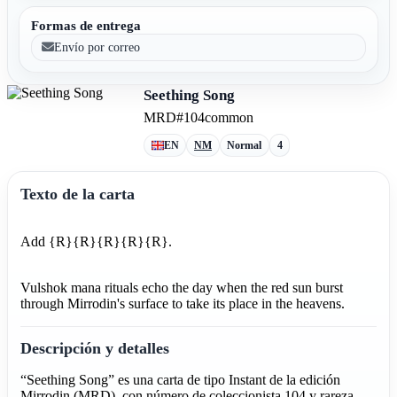
Formas de entrega
Envío por correo
Seething Song
MRD
#104
common
EN
NM
Normal
4
Texto de la carta
Add {R}{R}{R}{R}{R}.
Vulshok mana rituals echo the day when the red sun burst
through Mirrodin's surface to take its place in the heavens.
Descripción y detalles
“Seething Song” es una carta de tipo Instant de la edición
Mirrodin (MRD), con número de coleccionista 104 y rareza