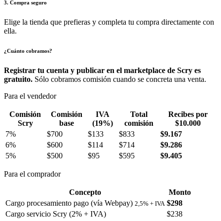
3. Compra seguro
Elige la tienda que prefieras y completa tu compra directamente con
ella.
¿Cuánto cobramos?
Registrar tu cuenta y publicar en el marketplace de Scry es
gratuito.
Sólo cobramos comisión cuando se concreta una venta.
Para el vendedor
Comisión
Comisión
IVA
Total
Recibes por
Scry
base
(19%)
comisión
$10.000
7%
$700
$133
$833
$9.167
6%
$600
$114
$714
$9.286
5%
$500
$95
$595
$9.405
Para el comprador
Concepto
Monto
Cargo procesamiento pago (vía Webpay)
$298
2,5% + IVA
Cargo servicio Scry (2% + IVA)
$238