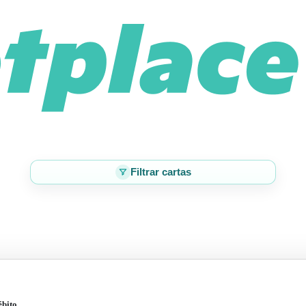
Filtrar cartas
ébito.