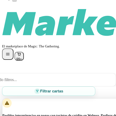
El marketplace de Magic: The Gathering.
99+
 filtros...
Filtrar cartas
Posibles intermitencias en pagos con tarjetas de crédito en Webpay. Prefiere d