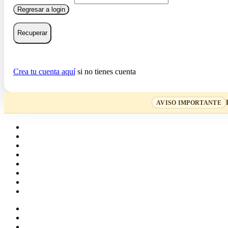
Regresar a login
Recuperar
Crea tu cuenta aquí
si no tienes cuenta
AVISO IMPORTANTE
Home
Cartas
Mazos
Carpetas
Tiendas
Accesorios
Deck Builder
Wishlist
Crea tu cuenta
Iniciar sesión