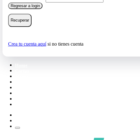
Regresar a login
Recuperar
Crea tu cuenta aquí
si no tienes cuenta
Home
Cartas
Mazos
Carpetas
Tiendas
Accesorios
Deck Builder
Wishlist
Crea tu cuenta
Iniciar sesión