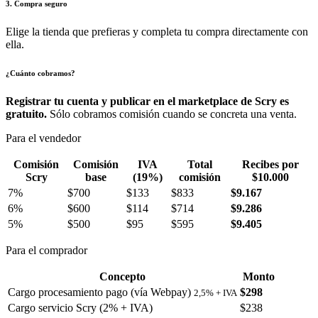
3. Compra seguro
Elige la tienda que prefieras y completa tu compra directamente con
ella.
¿Cuánto cobramos?
Registrar tu cuenta y publicar en el marketplace de Scry es
gratuito.
Sólo cobramos comisión cuando se concreta una venta.
Para el vendedor
Comisión
Comisión
IVA
Total
Recibes por
Scry
base
(19%)
comisión
$10.000
7%
$700
$133
$833
$9.167
6%
$600
$114
$714
$9.286
5%
$500
$95
$595
$9.405
Para el comprador
Concepto
Monto
Cargo procesamiento pago (vía Webpay)
$298
2,5% + IVA
Cargo servicio Scry (2% + IVA)
$238