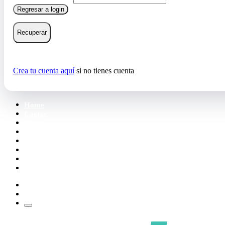
Regresar a login
Recuperar
Crea tu cuenta aquí
si no tienes cuenta
Home
Cartas
Mazos
Carpetas
Tiendas
Accesorios
Deck Builder
Wishlist
Crea tu cuenta
Iniciar sesión