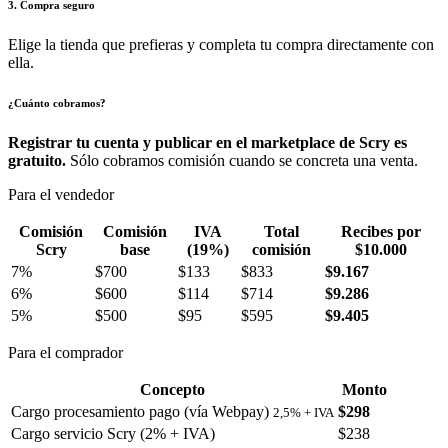
3. Compra seguro
Elige la tienda que prefieras y completa tu compra directamente con
ella.
¿Cuánto cobramos?
Registrar tu cuenta y publicar en el marketplace de Scry es
gratuito.
Sólo cobramos comisión cuando se concreta una venta.
Para el vendedor
Comisión
Comisión
IVA
Total
Recibes por
Scry
base
(19%)
comisión
$10.000
7%
$700
$133
$833
$9.167
6%
$600
$114
$714
$9.286
5%
$500
$95
$595
$9.405
Para el comprador
Concepto
Monto
Cargo procesamiento pago (vía Webpay)
$298
2,5% + IVA
Cargo servicio Scry (2% + IVA)
$238