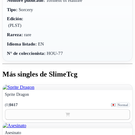
Nombre publicado:
Torment of Hailfire
Tipo:
Sorcery
Edición:
(PLST)
Rareza:
rare
Idioma listado:
EN
N° de coleccionista:
HOU-77
Más singles de SlimeTcg
Sprite Dragon
(0)
$617
Normal
Asesinato