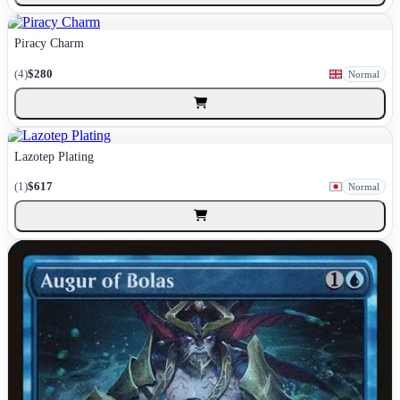
Piracy Charm
(4)
$280
Normal
Lazotep Plating
(1)
$617
Normal