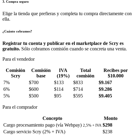
3. Compra seguro
Elige la tienda que prefieras y completa tu compra directamente con
ella.
¿Cuánto cobramos?
Registrar tu cuenta y publicar en el marketplace de Scry es
gratuito.
Sólo cobramos comisión cuando se concreta una venta.
Para el vendedor
Comisión
Comisión
IVA
Total
Recibes por
Scry
base
(19%)
comisión
$10.000
7%
$700
$133
$833
$9.167
6%
$600
$114
$714
$9.286
5%
$500
$95
$595
$9.405
Para el comprador
Concepto
Monto
Cargo procesamiento pago (vía Webpay)
$298
2,5% + IVA
Cargo servicio Scry (2% + IVA)
$238