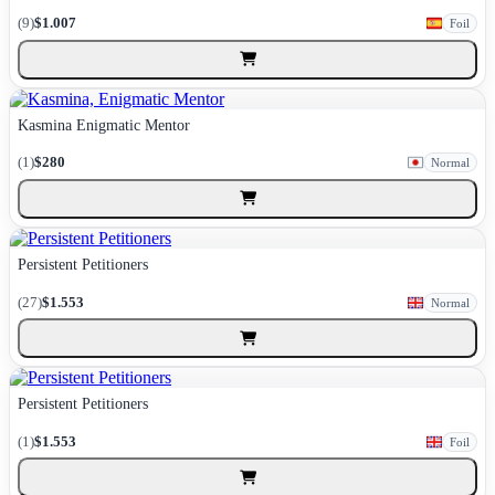
(9)
$1.007
Foil
Kasmina Enigmatic Mentor
(1)
$280
Normal
Persistent Petitioners
(27)
$1.553
Normal
Persistent Petitioners
(1)
$1.553
Foil