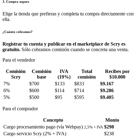
3. Compra seguro
Elige la tienda que prefieras y completa tu compra directamente con
ella.
¿Cuánto cobramos?
Registrar tu cuenta y publicar en el marketplace de Scry es
gratuito.
Sólo cobramos comisión cuando se concreta una venta.
Para el vendedor
Comisión
Comisión
IVA
Total
Recibes por
Scry
base
(19%)
comisión
$10.000
7%
$700
$133
$833
$9.167
6%
$600
$114
$714
$9.286
5%
$500
$95
$595
$9.405
Para el comprador
Concepto
Monto
Cargo procesamiento pago (vía Webpay)
$298
2,5% + IVA
Cargo servicio Scry (2% + IVA)
$238