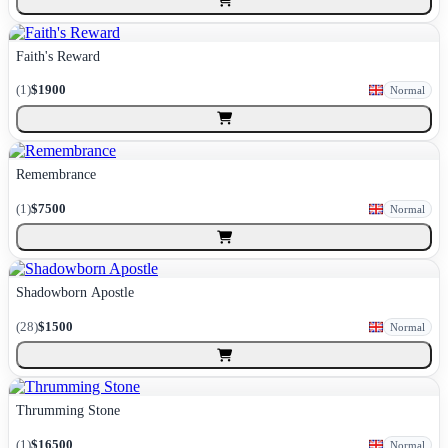
Faith's Reward
(
1
)
$1900
Normal
Remembrance
(
1
)
$7500
Normal
Shadowborn Apostle
(
28
)
$1500
Normal
Thrumming Stone
(
1
)
$16500
Normal