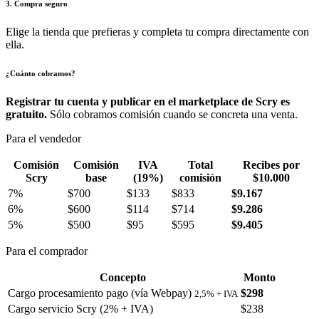
3. Compra seguro
Elige la tienda que prefieras y completa tu compra directamente con
ella.
¿Cuánto cobramos?
Registrar tu cuenta y publicar en el marketplace de Scry es
gratuito.
Sólo cobramos comisión cuando se concreta una venta.
Para el vendedor
Comisión
Comisión
IVA
Total
Recibes por
Scry
base
(19%)
comisión
$10.000
7%
$700
$133
$833
$9.167
6%
$600
$114
$714
$9.286
5%
$500
$95
$595
$9.405
Para el comprador
Concepto
Monto
Cargo procesamiento pago (vía Webpay)
$298
2,5% + IVA
Cargo servicio Scry (2% + IVA)
$238