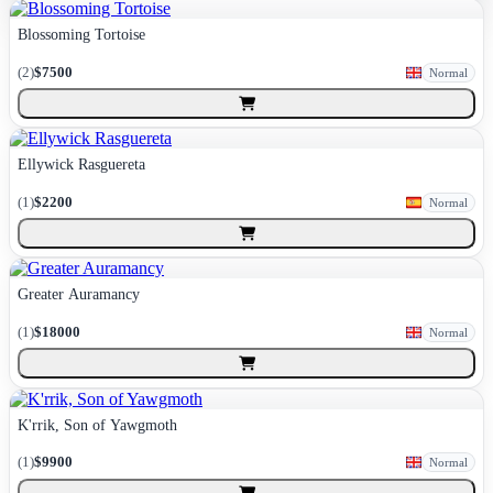
Blossoming Tortoise
(
2
)
$7500
Normal
Ellywick Rasguereta
(
1
)
$2200
Normal
Greater Auramancy
(
1
)
$18000
Normal
K'rrik, Son of Yawgmoth
(
1
)
$9900
Normal