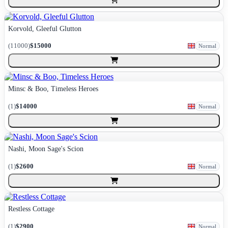
Korvold, Gleeful Glutton
(
11000
)
$15000
Normal
Minsc & Boo, Timeless Heroes
(
1
)
$14000
Normal
Nashi, Moon Sage's Scion
(
1
)
$2600
Normal
Restless Cottage
(
1
)
$2900
Normal