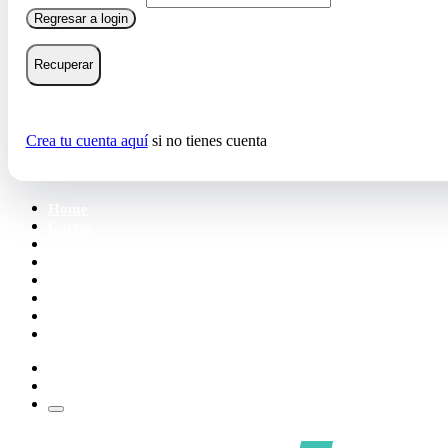
Regresar a login
Recuperar
Crea tu cuenta aquí
si no tienes cuenta
Home
Cartas
Mazos
Carpetas
Tiendas
Accesorios
Deck Builder
Wishlist
Crea tu cuenta
Iniciar sesión