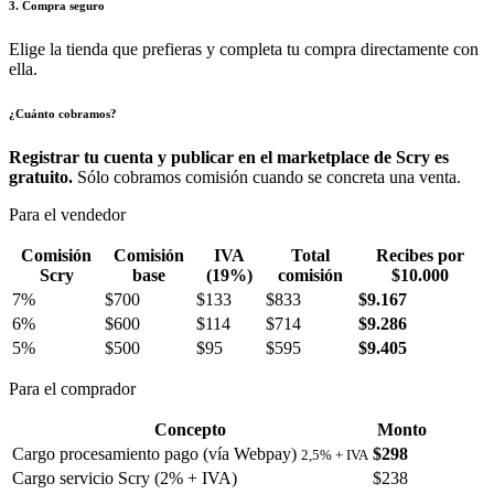
3. Compra seguro
Elige la tienda que prefieras y completa tu compra directamente con
ella.
¿Cuánto cobramos?
Registrar tu cuenta y publicar en el marketplace de Scry es
gratuito.
Sólo cobramos comisión cuando se concreta una venta.
Para el vendedor
Comisión
Comisión
IVA
Total
Recibes por
Scry
base
(19%)
comisión
$10.000
7%
$700
$133
$833
$9.167
6%
$600
$114
$714
$9.286
5%
$500
$95
$595
$9.405
Para el comprador
Concepto
Monto
Cargo procesamiento pago (vía Webpay)
$298
2,5% + IVA
Cargo servicio Scry (2% + IVA)
$238