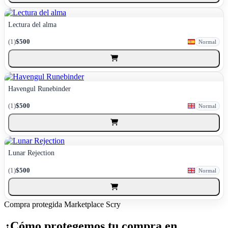
Lectura del alma
(1)
$500
Normal
Havengul Runebinder
(1)
$500
Normal
Lunar Rejection
(1)
$500
Normal
Compra protegida
Marketplace Scry
¿Cómo protegemos tu compra en