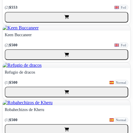
(2)
$553
Foil
Keen Buccaneer
(2)
$500
Foil
Refugio de dracos
(1)
$500
Normal
Robahechizos de Kheru
(1)
$500
Normal