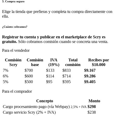
3. Compra seguro
Elige la tienda que prefieras y completa tu compra directamente con
ella.
¿Cuánto cobramos?
Registrar tu cuenta y publicar en el marketplace de Scry es
gratuito.
Sólo cobramos comisión cuando se concreta una venta.
Para el vendedor
Comisión
Comisión
IVA
Total
Recibes por
Scry
base
(19%)
comisión
$10.000
7%
$700
$133
$833
$9.167
6%
$600
$114
$714
$9.286
5%
$500
$95
$595
$9.405
Para el comprador
Concepto
Monto
Cargo procesamiento pago (vía Webpay)
$298
2,5% + IVA
Cargo servicio Scry (2% + IVA)
$238