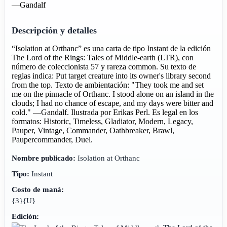
—Gandalf
Descripción y detalles
“Isolation at Orthanc” es una carta de tipo Instant de la edición
The Lord of the Rings: Tales of Middle-earth (LTR), con
número de coleccionista 57 y rareza common. Su texto de
reglas indica: Put target creature into its owner's library second
from the top. Texto de ambientación: "They took me and set
me on the pinnacle of Orthanc. I stood alone on an island in the
clouds; I had no chance of escape, and my days were bitter and
cold." —Gandalf. Ilustrada por Erikas Perl. Es legal en los
formatos: Historic, Timeless, Gladiator, Modern, Legacy,
Pauper, Vintage, Commander, Oathbreaker, Brawl,
Paupercommander, Duel.
Nombre publicado:
Isolation at Orthanc
Tipo:
Instant
Costo de maná:
{3}{U}
Edición: