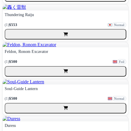
Thundering Raiju
(1)
$553
Normal
Feldon, Ronom Excavator
(1)
$500
Foil
Soul-Guide Lantern
(1)
$500
Normal
Duress