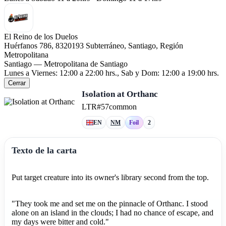
El Reino de los Duelos
Huérfanos 786, 8320193 Subterráneo, Santiago, Región
Metropolitana
Santiago — Metropolitana de Santiago
Lunes a Viernes: 12:00 a 22:00 hrs., Sab y Dom: 12:00 a 19:00 hrs.
Cerrar
Isolation at Orthanc
LTR
#57
common
EN
NM
Foil
2
Texto de la carta
Put target creature into its owner's library second from the top.
"They took me and set me on the pinnacle of Orthanc. I stood
alone on an island in the clouds; I had no chance of escape, and
my days were bitter and cold."