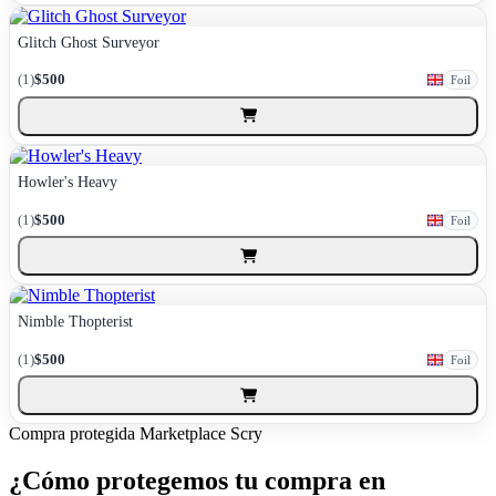
Glitch Ghost Surveyor
(1)
$500
Foil
Howler's Heavy
(1)
$500
Foil
Nimble Thopterist
(1)
$500
Foil
Compra protegida
Marketplace Scry
¿Cómo protegemos tu compra en