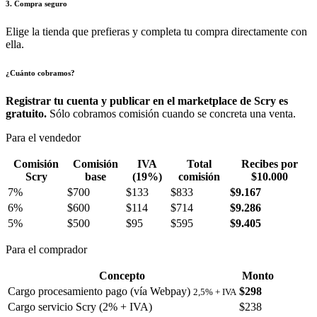
3. Compra seguro
Elige la tienda que prefieras y completa tu compra directamente con
ella.
¿Cuánto cobramos?
Registrar tu cuenta y publicar en el marketplace de Scry es
gratuito.
Sólo cobramos comisión cuando se concreta una venta.
Para el vendedor
Comisión
Comisión
IVA
Total
Recibes por
Scry
base
(19%)
comisión
$10.000
7%
$700
$133
$833
$9.167
6%
$600
$114
$714
$9.286
5%
$500
$95
$595
$9.405
Para el comprador
Concepto
Monto
Cargo procesamiento pago (vía Webpay)
$298
2,5% + IVA
Cargo servicio Scry (2% + IVA)
$238