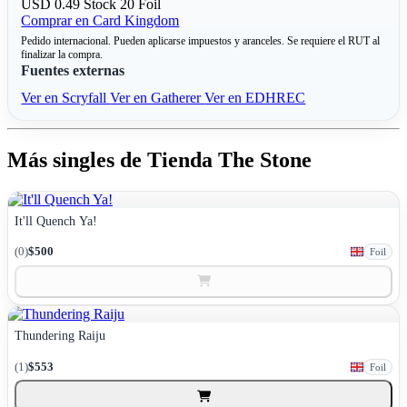
USD 0.49
Stock 20
Foil
Comprar en Card Kingdom
Pedido internacional. Pueden aplicarse impuestos y aranceles. Se requiere el RUT al
finalizar la compra.
Fuentes externas
Ver en Scryfall
Ver en Gatherer
Ver en EDHREC
Más singles de Tienda The Stone
It'll Quench Ya!
(0)
$500
Foil
Thundering Raiju
(1)
$553
Foil