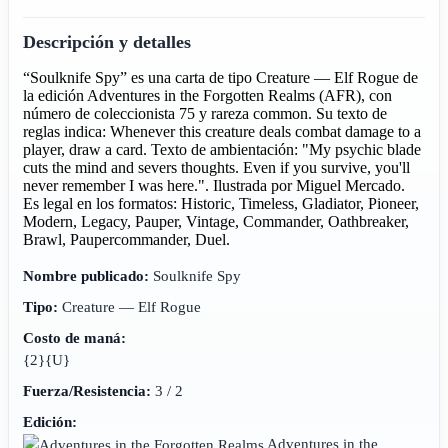
Descripción y detalles
“Soulknife Spy” es una carta de tipo Creature — Elf Rogue de
la edición Adventures in the Forgotten Realms (AFR), con
número de coleccionista 75 y rareza common. Su texto de
reglas indica: Whenever this creature deals combat damage to a
player, draw a card. Texto de ambientación: "My psychic blade
cuts the mind and severs thoughts. Even if you survive, you'll
never remember I was here.". Ilustrada por Miguel Mercado.
Es legal en los formatos: Historic, Timeless, Gladiator, Pioneer,
Modern, Legacy, Pauper, Vintage, Commander, Oathbreaker,
Brawl, Paupercommander, Duel.
Nombre publicado:
Soulknife Spy
Tipo:
Creature — Elf Rogue
Costo de maná:
{2}{U}
Fuerza/Resistencia:
3 / 2
Edición:
Adventures in the