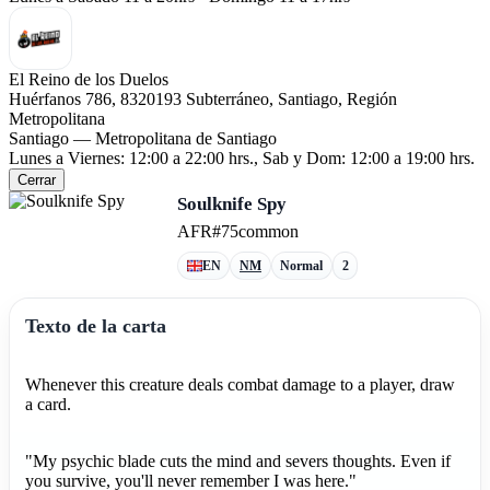
El Reino de los Duelos
Huérfanos 786, 8320193 Subterráneo, Santiago, Región
Metropolitana
Santiago — Metropolitana de Santiago
Lunes a Viernes: 12:00 a 22:00 hrs., Sab y Dom: 12:00 a 19:00 hrs.
Cerrar
Soulknife Spy
AFR
#75
common
EN
NM
Normal
2
Texto de la carta
Whenever this creature deals combat damage to a player, draw
a card.
"My psychic blade cuts the mind and severs thoughts. Even if
you survive, you'll never remember I was here."