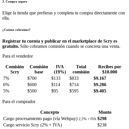
3. Compra seguro
Elige la tienda que prefieras y completa tu compra directamente con
ella.
¿Cuánto cobramos?
Registrar tu cuenta y publicar en el marketplace de Scry es
gratuito.
Sólo cobramos comisión cuando se concreta una venta.
Para el vendedor
Comisión
Comisión
IVA
Total
Recibes por
Scry
base
(19%)
comisión
$10.000
7%
$700
$133
$833
$9.167
6%
$600
$114
$714
$9.286
5%
$500
$95
$595
$9.405
Para el comprador
Concepto
Monto
Cargo procesamiento pago (vía Webpay)
$298
2,5% + IVA
Cargo servicio Scry (2% + IVA)
$238