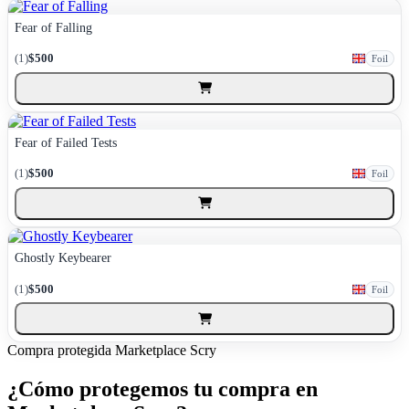
Fear of Falling
(1)
$500
Foil
Fear of Failed Tests
(1)
$500
Foil
Ghostly Keybearer
(1)
$500
Foil
Compra protegida
Marketplace Scry
¿Cómo protegemos tu compra en