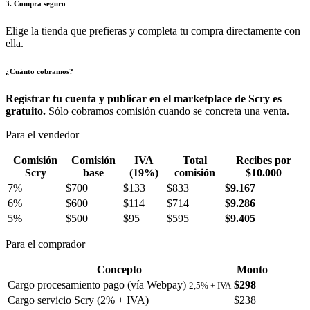
3. Compra seguro
Elige la tienda que prefieras y completa tu compra directamente con
ella.
¿Cuánto cobramos?
Registrar tu cuenta y publicar en el marketplace de Scry es
gratuito.
Sólo cobramos comisión cuando se concreta una venta.
Para el vendedor
Comisión
Comisión
IVA
Total
Recibes por
Scry
base
(19%)
comisión
$10.000
7%
$700
$133
$833
$9.167
6%
$600
$114
$714
$9.286
5%
$500
$95
$595
$9.405
Para el comprador
Concepto
Monto
Cargo procesamiento pago (vía Webpay)
$298
2,5% + IVA
Cargo servicio Scry (2% + IVA)
$238