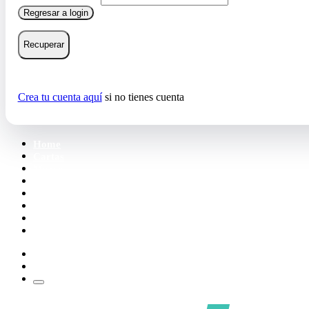
Regresar a login
Recuperar
Crea tu cuenta aquí
si no tienes cuenta
Home
Cartas
Mazos
Carpetas
Tiendas
Accesorios
Deck Builder
Wishlist
Crea tu cuenta
Iniciar sesión