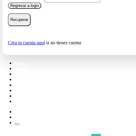
Regresar a login
Recuperar
Crea tu cuenta aquí
si no tienes cuenta
Home
Cartas
Mazos
Carpetas
Tiendas
Accesorios
Deck Builder
Wishlist
Crea tu cuenta
Iniciar sesión