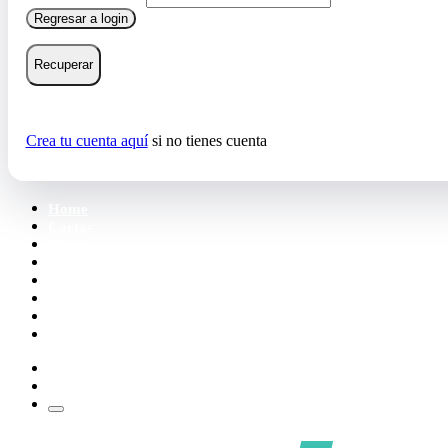
Regresar a login
Recuperar
Crea tu cuenta aquí
si no tienes cuenta
Home
Cartas
Mazos
Carpetas
Tiendas
Accesorios
Deck Builder
Wishlist
Crea tu cuenta
Iniciar sesión