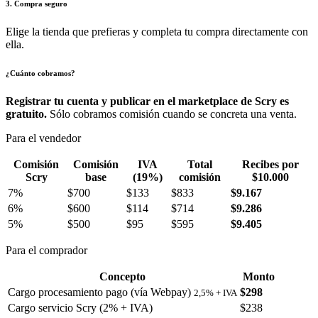
3. Compra seguro
Elige la tienda que prefieras y completa tu compra directamente con
ella.
¿Cuánto cobramos?
Registrar tu cuenta y publicar en el marketplace de Scry es
gratuito.
Sólo cobramos comisión cuando se concreta una venta.
Para el vendedor
Comisión
Comisión
IVA
Total
Recibes por
Scry
base
(19%)
comisión
$10.000
7%
$700
$133
$833
$9.167
6%
$600
$114
$714
$9.286
5%
$500
$95
$595
$9.405
Para el comprador
Concepto
Monto
Cargo procesamiento pago (vía Webpay)
$298
2,5% + IVA
Cargo servicio Scry (2% + IVA)
$238