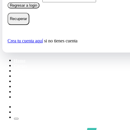
Regresar a login
Recuperar
Crea tu cuenta aquí
si no tienes cuenta
Home
Cartas
Mazos
Carpetas
Tiendas
Accesorios
Deck Builder
Wishlist
Crea tu cuenta
Iniciar sesión