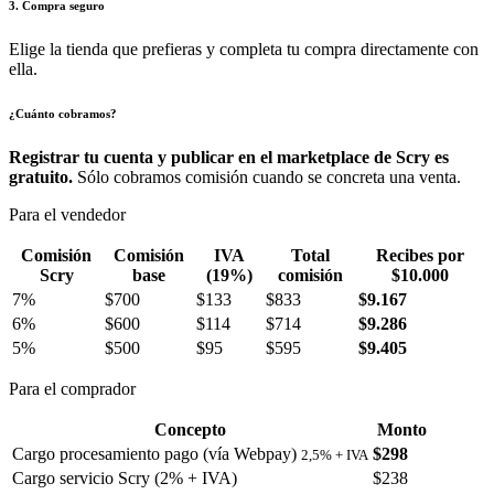
3. Compra seguro
Elige la tienda que prefieras y completa tu compra directamente con
ella.
¿Cuánto cobramos?
Registrar tu cuenta y publicar en el marketplace de Scry es
gratuito.
Sólo cobramos comisión cuando se concreta una venta.
Para el vendedor
Comisión
Comisión
IVA
Total
Recibes por
Scry
base
(19%)
comisión
$10.000
7%
$700
$133
$833
$9.167
6%
$600
$114
$714
$9.286
5%
$500
$95
$595
$9.405
Para el comprador
Concepto
Monto
Cargo procesamiento pago (vía Webpay)
$298
2,5% + IVA
Cargo servicio Scry (2% + IVA)
$238