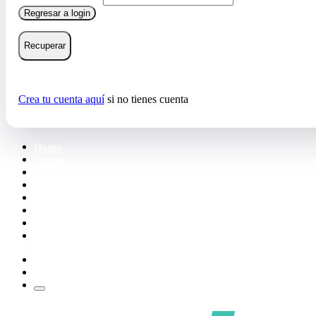
Regresar a login
Recuperar
Crea tu cuenta aquí
si no tienes cuenta
Home
Cartas
Mazos
Carpetas
Tiendas
Accesorios
Deck Builder
Wishlist
Crea tu cuenta
Iniciar sesión