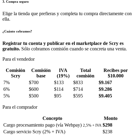
3. Compra seguro
Elige la tienda que prefieras y completa tu compra directamente con
ella.
¿Cuánto cobramos?
Registrar tu cuenta y publicar en el marketplace de Scry es
gratuito.
Sólo cobramos comisión cuando se concreta una venta.
Para el vendedor
Comisión
Comisión
IVA
Total
Recibes por
Scry
base
(19%)
comisión
$10.000
7%
$700
$133
$833
$9.167
6%
$600
$114
$714
$9.286
5%
$500
$95
$595
$9.405
Para el comprador
Concepto
Monto
Cargo procesamiento pago (vía Webpay)
$298
2,5% + IVA
Cargo servicio Scry (2% + IVA)
$238