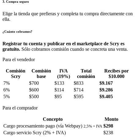
3. Compra seguro
Elige la tienda que prefieras y completa tu compra directamente con
ella.
¿Cuánto cobramos?
Registrar tu cuenta y publicar en el marketplace de Scry es
gratuito.
Sólo cobramos comisión cuando se concreta una venta.
Para el vendedor
Comisión
Comisión
IVA
Total
Recibes por
Scry
base
(19%)
comisión
$10.000
7%
$700
$133
$833
$9.167
6%
$600
$114
$714
$9.286
5%
$500
$95
$595
$9.405
Para el comprador
Concepto
Monto
Cargo procesamiento pago (vía Webpay)
$298
2,5% + IVA
Cargo servicio Scry (2% + IVA)
$238